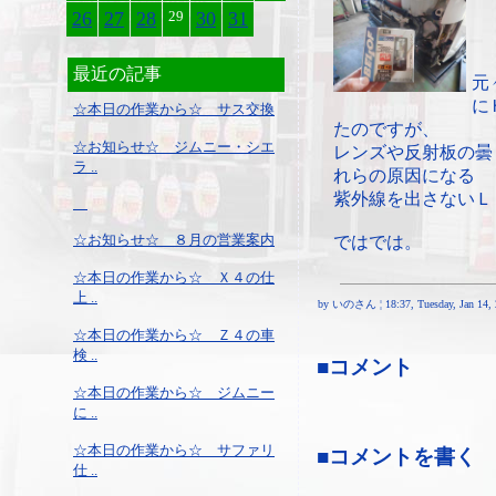
26
27
28
29
30
31
最近の記事
元
に
☆本日の作業から☆ サス交換
たのですが、
☆お知らせ☆ ジムニー・シエ
レンズや反射板の曇
ラ ..
れらの原因になる
紫外線を出さないＬ
☆お知らせ☆ ８月の営業案内
ではでは。
☆本日の作業から☆ Ｘ４の仕
上 ..
by いのさん ¦ 18:37, Tuesday, Jan 14, 
☆本日の作業から☆ Ｚ４の車
検 ..
■コメント
☆本日の作業から☆ ジムニー
に ..
☆本日の作業から☆ サファリ
■コメントを書く
仕 ..