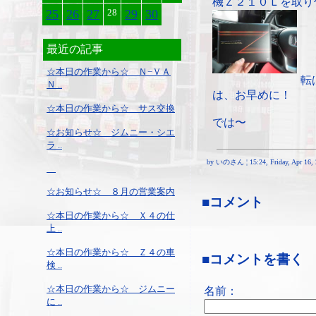
機Ｚ２１０Ｌを取り
25
26
27
28
29
30
最近の記事
☆本日の作業から☆ Ｎ−ＶＡ
転
Ｎ ..
は、お早めに！
☆本日の作業から☆ サス交換
では〜
☆お知らせ☆ ジムニー・シエ
ラ ..
by いのさん ¦ 15:24, Friday, Apr 16, 
☆お知らせ☆ ８月の営業案内
■コメント
☆本日の作業から☆ Ｘ４の仕
上 ..
☆本日の作業から☆ Ｚ４の車
■コメントを書く
検 ..
☆本日の作業から☆ ジムニー
名前：
に ..