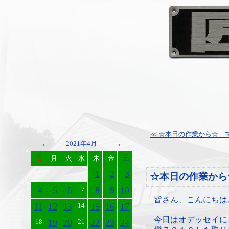
≪ ☆本日の作業から☆ マ
←
→
2021年4月
日
月
火
水
木
金
土
1
2
3
☆本日の作業から
4
5
6
7
8
9
10
皆さん、こんにちは
11
12
13
14
15
16
17
今日はオデッセイに
18
19
20
21
22
23
24