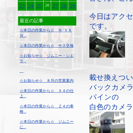
23
24
25
26
27
28
29
今日はアク
最近の記事
です。
☆本日の作業から☆ Ｎ−ＶＡ
Ｎ ..
☆本日の作業から☆ サス交換
☆お知らせ☆ ジムニー・シエ
ラ ..
載せ換えつ
☆お知らせ☆ ８月の営業案内
バックカメ
☆本日の作業から☆ Ｘ４の仕
パインの
上 ..
白色のカメ
☆本日の作業から☆ Ｚ４の車
検 ..
☆本日の作業から☆ ジムニー
に ..