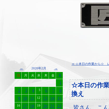
≪ ☆本日の作業から☆ レ
←
→
2020年2月
日
月
火
水
木
金
土
1
☆本日の作
2
3
4
5
6
7
8
換え
9
10
11
12
13
14
15
16
17
18
19
20
21
22
皆さん、こ