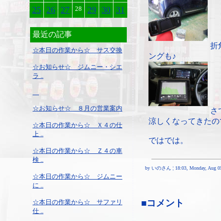
25
26
27
28
29
30
31
最近の記事
折
☆本日の作業から☆ サス交換
ングも♪
☆お知らせ☆ ジムニー・シエ
ラ ..
☆お知らせ☆ ８月の営業案内
さ
涼しくなってきたの
☆本日の作業から☆ Ｘ４の仕
上 ..
ではでは。
☆本日の作業から☆ Ｚ４の車
検 ..
by いのさん ¦ 18:03, Monday, Aug 05
☆本日の作業から☆ ジムニー
に ..
■コメント
☆本日の作業から☆ サファリ
仕 ..