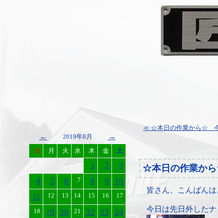
≪ ☆本日の作業から☆ 今
←
→
2019年8月
日
月
火
水
木
金
土
1
2
3
☆本日の作業から
4
5
6
7
8
9
10
皆さん、こんばんは
11
12
13
14
15
16
17
今日は先日外したナ
18
19
20
21
22
23
24