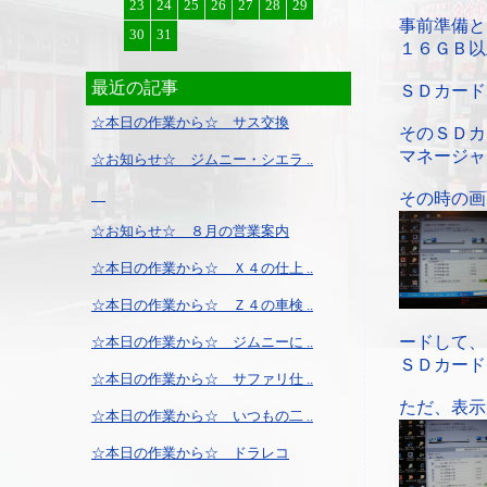
23
24
25
26
27
28
29
事前準備とし
30
31
１６ＧＢ以
最近の記事
ＳＤカード
☆本日の作業から☆ サス交換
そのＳＤカ
マネージャ
☆お知らせ☆ ジムニー・シエラ ..
その時の画
☆お知らせ☆ ８月の営業案内
☆本日の作業から☆ Ｘ４の仕上 ..
☆本日の作業から☆ Ｚ４の車検 ..
ードして、
☆本日の作業から☆ ジムニーに ..
ＳＤカード
☆本日の作業から☆ サファリ仕 ..
ただ、表示
☆本日の作業から☆ いつもの二 ..
☆本日の作業から☆ ドラレコ