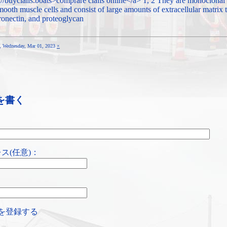
://buycialis.boats>comprare cialis online</a> 1, 2 They are monoclonal
mooth muscle cells and consist of large amounts of extracellular matrix 
bronectin, and proteoglycan
9, Wednesday, Mar 01, 2023
×
を書く
ス(任意)：
を登録する