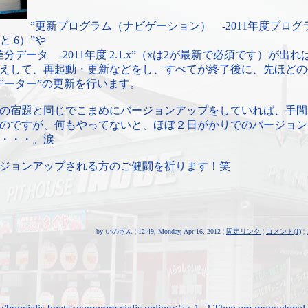
”更新プログラム（ナビゲーション） -2011年度プログ
 と 6）”や
分データ -2011年度 2.1.x”（xは2が最新で必須です）が出れ
えして、再起動・更新などをし、すべてが終了後に、先ほどの
データー”の更新を行います。
の宿題と同じでこまめにバージョンアップをしていれば、手間
のですが、何もやってないと、ほぼ２日がかりでのバージョン
・・・。涙
ジョンアップされる方のご健闘を祈ります！笑
by いのさん ¦ 12:49, Monday, Apr 16, 2012 ¦
固定リンク
¦
コメント(1)
¦