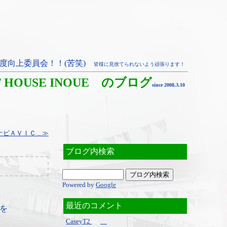
度向上委員会！！(苦笑)
皆様に見捨てられないよう頑張ります！
T HOUSE INOUE のブログ
since 2008.3.10
ＡＶＩＣ .. ≫
ブログ内検索
Powered by
Google
最近のコメント
を
CaseyT2
on