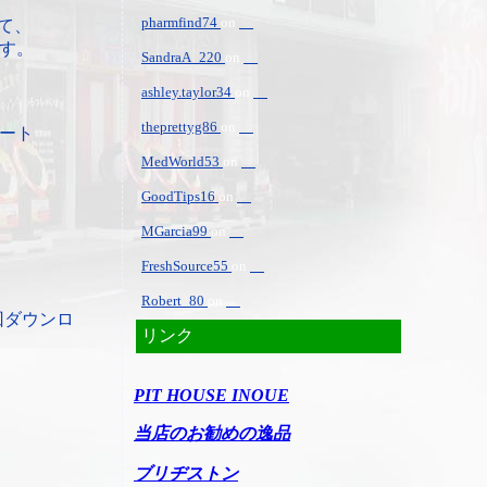
pharmfind74
on
して、
す。
SandraA_220
on
ashley.taylor34
on
theprettyg86
on
デート
MedWorld53
on
GoodTips16
on
MGarcia99
on
FreshSource55
on
Robert_80
on
回ダウンロ
リンク
PIT HOUSE INOUE
当店のお勧めの逸品
ブリヂストン