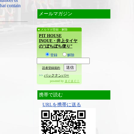
 tumors of
that contain
メールマガジン
メルマガ登録・解除
PIT HOUSE
INOUE・井上タイヤ
の”ぼちぼち便り”
登録
解除
読者登録規約
>>
バックナンバー
powered by
まぐまぐ！
携帯で読む
URLを携帯に送る