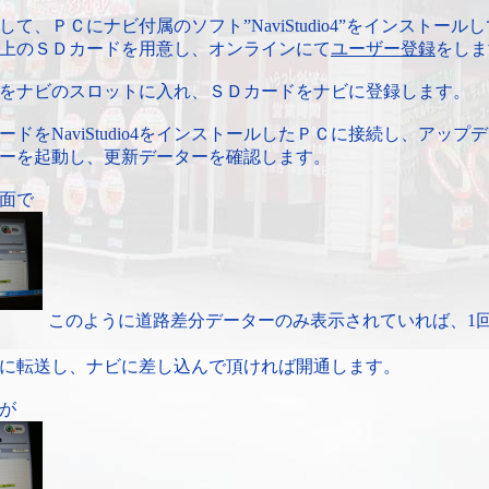
て、ＰＣにナビ付属のソフト”NaviStudio4”をインストール
上のＳＤカードを用意し、オンラインにて
ユーザー登録
をしま
をナビのスロットに入れ、ＳＤカードをナビに登録します。
ードをNaviStudio4をインストールしたＰＣに接続し、アップ
ーを起動し、更新データーを確認します。
面で
このように道路差分データーのみ表示されていれば、1
に転送し、ナビに差し込んで頂ければ開通します。
が