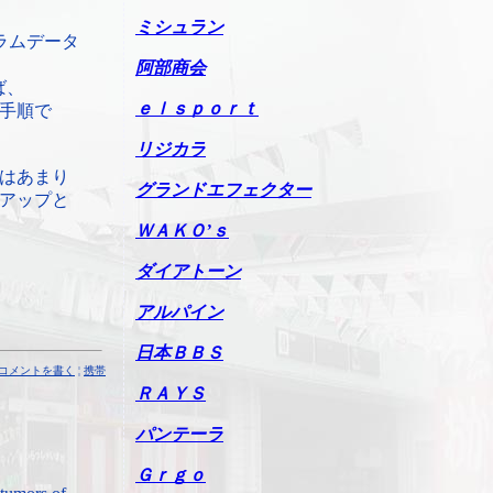
ミシュラン
ラムデータ
阿部商会
ば、
ｅｌｓｐｏｒｔ
手順で
リジカラ
はあまり
グランドエフェクター
アップと
ＷＡＫＯ’ｓ
ダイアトーン
アルパイン
日本ＢＢＳ
コメントを書く
¦
携帯
ＲＡＹＳ
パンテーラ
Ｇｒｇｏ