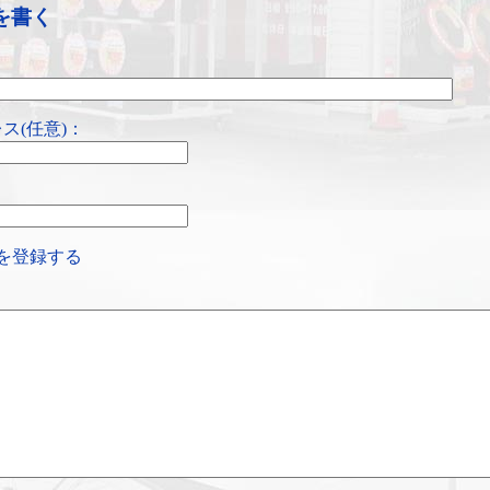
を書く
ス(任意)：
を登録する