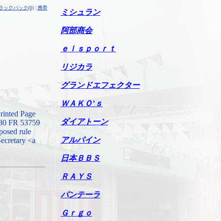
ラックバック(0)
¦
携帯
ミシュラン
阿部商会
ｅｌｓｐｏｒｔ
リジカラ
グランドエフェクター
ＷＡＫＯ’ｓ
Printed Page
ダイアトーン
 80 FR 53759
oposed rule
アルパイン
ecretary <a
日本ＢＢＳ
ＲＡＹＳ
パンテーラ
Ｇｒｇｏ