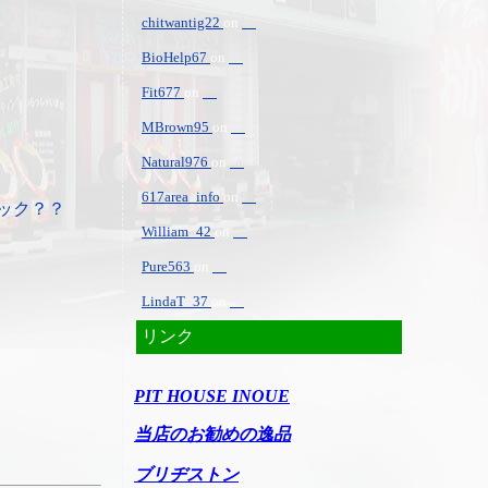
chitwantig22
on
BioHelp67
on
Fit677
on
MBrown95
on
Natural976
on
617area_info
on
ック？？
William_42
on
Pure563
on
LindaT_37
on
リンク
PIT HOUSE INOUE
当店のお勧めの逸品
ブリヂストン