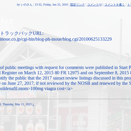
by いのさん ¦ 13:32, Friday, Jun 25, 2010 ¦
固定リンク
¦
コメント(1)
¦
コメントを書く
¦
ト
バック
トラックバックURL:
inoue.co.jp/cgi-bin/blog-ph-inoue/blog.cgi/20100625133229
of public meetings with request for comments were published in Start 
l Register on March 12, 2015 80 FR 12975 and on September 8, 2015
otify the public that the 2017 sunset review listings discussed in this pr
 on June 27, 2017, if not reviewed by the NOSB and renewed by the S
/asildenafil.mom>100mg viagra cost</a>
43, Thursday, May 11, 2023
×