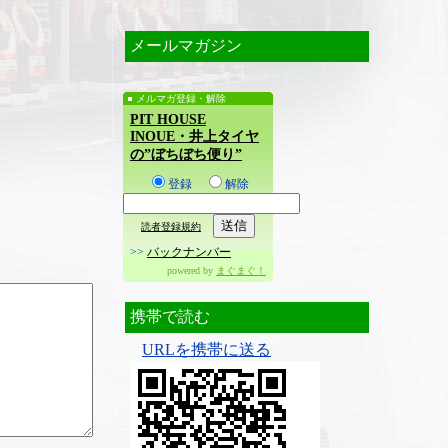
メールマガジン
メルマガ登録・解除
PIT HOUSE
INOUE・井上タイヤ
の”ぼちぼち便り”
登録
解除
読者登録規約
>>
バックナンバー
powered by
まぐまぐ！
携帯で読む
URLを携帯に送る