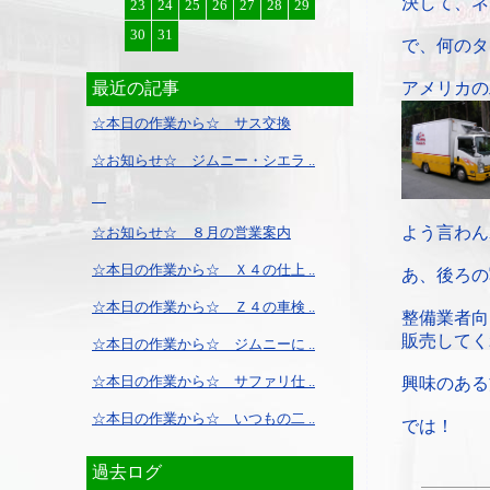
決して、ネ
23
24
25
26
27
28
29
30
31
で、何のタ
最近の記事
アメリカの
☆本日の作業から☆ サス交換
☆お知らせ☆ ジムニー・シエラ ..
よう言わん
☆お知らせ☆ ８月の営業案内
☆本日の作業から☆ Ｘ４の仕上 ..
あ、後ろの
☆本日の作業から☆ Ｚ４の車検 ..
整備業者向
販売してく
☆本日の作業から☆ ジムニーに ..
☆本日の作業から☆ サファリ仕 ..
興味のある
☆本日の作業から☆ いつもの二 ..
では！
過去ログ