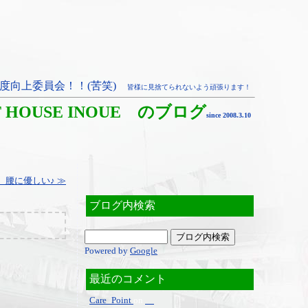
度向上委員会！！(苦笑)
皆様に見捨てられないよう頑張ります！
T HOUSE INOUE のブログ
since 2008.3.10
 腰に優しい♪ ≫
ブログ内検索
Powered by
Google
最近のコメント
Care_Point
on