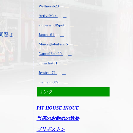
Wellness623
on
ActiveMax
on
ampersandfSpot
on
問題は
James_61
on
MarcaglobaFan15
on
NaturalPath60
on
clinicfast51
on
Jessica_71
on
mainemrc89
on
リンク
PIT HOUSE INOUE
当店のお勧めの逸品
ブリヂストン