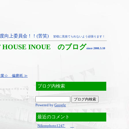
度向上委員会！！(苦笑)
皆様に見捨てられないよう頑張ります！
T HOUSE INOUE のブログ
since 2008.3.10
業☆ 偏磨耗 ≫
ブログ内検索
Powered by
Google
最近のコメント
Nikonphoto1247
on