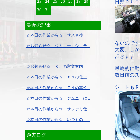
23
24
25
26
27
28
29
日野ＤＵＴ
30
31
最近の記事
☆本日の作業から☆ サス交換
ないのです
☆お知らせ☆ ジムニー・シエラ ..
大変。しか
歩きます・
☆お知らせ☆ ８月の営業案内
最終的に動
数日前の
ス
☆本日の作業から☆ Ｘ４の仕上 ..
シートもＲ
☆本日の作業から☆ Ｚ４の車検 ..
☆本日の作業から☆ ジムニーに ..
☆本日の作業から☆ サファリ仕 ..
☆本日の作業から☆ いつもの二 ..
過去ログ