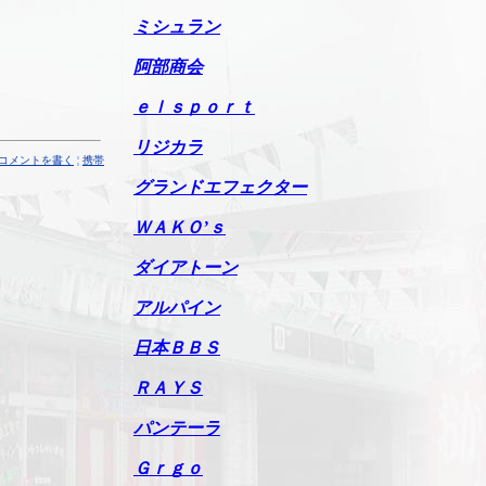
ミシュラン
阿部商会
ｅｌｓｐｏｒｔ
リジカラ
コメントを書く
¦
携帯
グランドエフェクター
ＷＡＫＯ’ｓ
ダイアトーン
アルパイン
日本ＢＢＳ
ＲＡＹＳ
パンテーラ
Ｇｒｇｏ