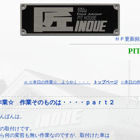
ＨＰ更新頻
PI
≪ ☆本日の作業☆ ようやく・・・
¦
トップページ
¦
☆本日の作
作業☆ 作業そのものは・・・・ｐａｒｔ２
んばんは。
の取付けです。
ら何の変哲も無い作業なのですが、取付けた車は