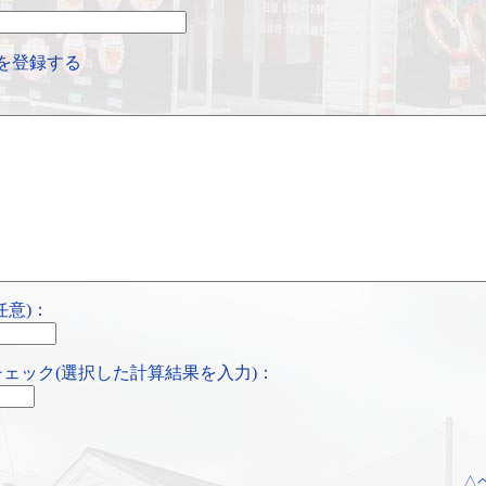
を登録する
任意)：
ェック(選択した計算結果を入力)：
△