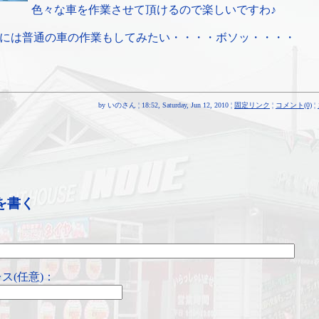
色々な車を作業させて頂けるので楽しいですわ♪
には普通の車の作業もしてみたい・・・・ボソッ・・・・
by いのさん ¦ 18:52, Saturday, Jun 12, 2010 ¦
固定リンク
¦
コメント(0)
¦
を書く
ス(任意)：