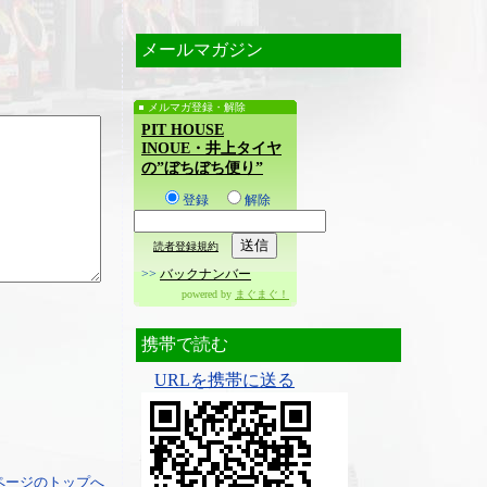
メールマガジン
メルマガ登録・解除
PIT HOUSE
INOUE・井上タイヤ
の”ぼちぼち便り”
登録
解除
読者登録規約
>>
バックナンバー
powered by
まぐまぐ！
携帯で読む
URLを携帯に送る
ページのトップへ