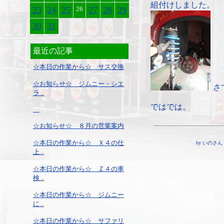
組付けしました。
23
24
25
26
27
28
29
30
31
最近の記事
☆本日の作業から☆ サス交換
☆お知らせ☆ ジムニー・シエ
さ
ラ ..
ではでは。
☆お知らせ☆ ８月の営業案内
☆本日の作業から☆ Ｘ４の仕
by いのさん ¦ 18
上 ..
☆本日の作業から☆ Ｚ４の車
検 ..
☆本日の作業から☆ ジムニー
に ..
☆本日の作業から☆ サファリ