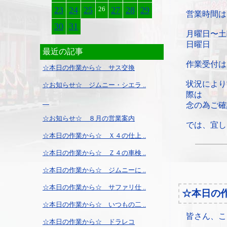
23
24
25
26
27
28
29
営業時間は
30
31
月曜日〜土
日曜日
最近の記事
作業受付は
☆本日の作業から☆ サス交換
状況により
☆お知らせ☆ ジムニー・シエラ ..
際は
念の為ご確
☆お知らせ☆ ８月の営業案内
では、宜し
☆本日の作業から☆ Ｘ４の仕上 ..
☆本日の作業から☆ Ｚ４の車検 ..
☆本日の作業から☆ ジムニーに ..
☆本日の作業から☆ サファリ仕 ..
☆本日の
☆本日の作業から☆ いつもの二 ..
皆さん、こ
☆本日の作業から☆ ドラレコ