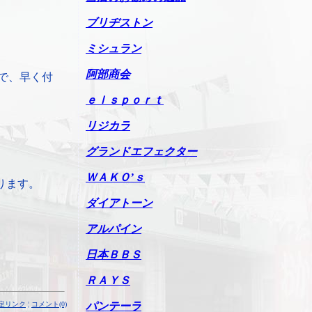
ブリヂストン
ミシュラン
阿部商会
で、早く付
ｅｌｓｐｏｒｔ
リジカラ
グランドエフェクター
ＷＡＫＯ’ｓ
ります。
ダイアトーン
アルパイン
日本ＢＢＳ
ＲＡＹＳ
定リンク
¦
コメント(0)
パンテーラ