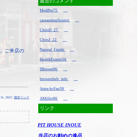
最近のコメント
MedPro75
on
cassandrapSource
on
ChrisD_27
on
ChrisJ_22
on
Natural_Guide
on
、ご来店の
HealthExpert54
on
SBrown96
on
browsetheb_info
on
Astra-hcFan59
on
31, 2023 ¦
固定リンク
AMiller98
on
リンク
PIT HOUSE INOUE
当店のお勧めの逸品