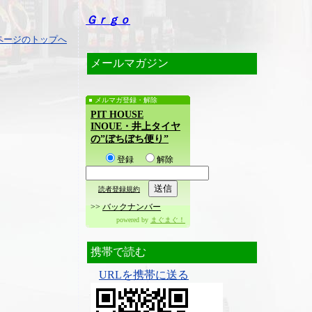
Ｇｒｇｏ
ページのトップへ
メールマガジン
メルマガ登録・解除
PIT HOUSE
INOUE・井上タイヤ
の”ぼちぼち便り”
登録
解除
読者登録規約
>>
バックナンバー
powered by
まぐまぐ！
携帯で読む
URLを携帯に送る