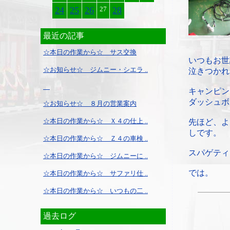
24
25
26
27
28
最近の記事
☆本日の作業から☆ サス交換
いつもお世
☆お知らせ☆ ジムニー・シエラ ..
泣きつかれ
キャンピン
ダッシュボ
☆お知らせ☆ ８月の営業案内
☆本日の作業から☆ Ｘ４の仕上 ..
先ほど、よ
しです。
☆本日の作業から☆ Ｚ４の車検 ..
スパゲティ
☆本日の作業から☆ ジムニーに ..
では。
☆本日の作業から☆ サファリ仕 ..
☆本日の作業から☆ いつもの二 ..
過去ログ