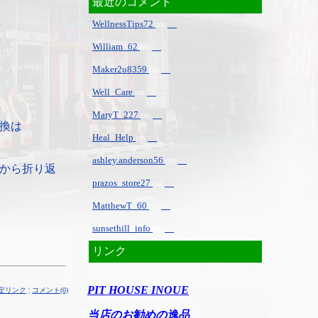
最近のコメント
WellnessTips72
on
William_62
on
Maker2u8359
on
Well_Care
on
MaryT_227
on
換は
Heal_Help
on
ashley.anderson56
on
から折り返
prazos_store27
on
MatthewT_60
on
sunsethill_info
on
リンク
PIT HOUSE INOUE
定リンク
¦
コメント(0)
当店のお勧めの逸品