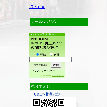
Ｇｒｇｏ
メールマガジン
メルマガ登録・解除
PIT HOUSE
INOUE・井上タイヤ
の”ぼちぼち便り”
登録
解除
読者登録規約
>>
バックナンバー
powered by
まぐまぐ！
携帯で読む
URLを携帯に送る