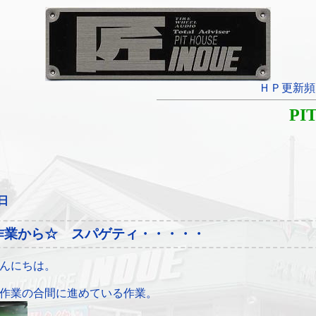
ＨＰ更新頻
PI
5日
作業から☆ スパゲティ・・・・・
んにちは。
作業の合間に進めている作業。