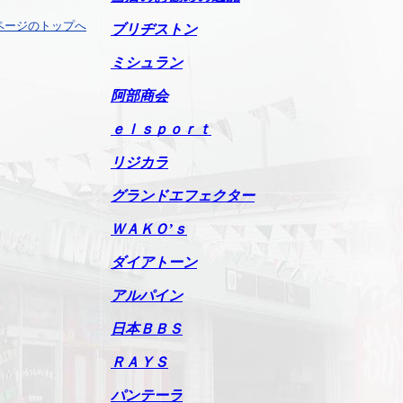
ページのトップへ
ブリヂストン
ミシュラン
阿部商会
ｅｌｓｐｏｒｔ
リジカラ
グランドエフェクター
ＷＡＫＯ’ｓ
ダイアトーン
アルパイン
日本ＢＢＳ
ＲＡＹＳ
パンテーラ