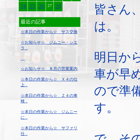
皆さん
24
25
26
27
28
最近の記事
は。
☆本日の作業から☆ サス交換
☆お知らせ☆ ジムニー・シエ
ラ ..
明日か
☆お知らせ☆ ８月の営業案内
車が早
☆本日の作業から☆ Ｘ４の仕
上 ..
ので準
☆本日の作業から☆ Ｚ４の車
検 ..
す。
☆本日の作業から☆ ジムニー
に ..
☆本日の作業から☆ サファリ
仕 ..
で、そ