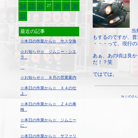
24
25
26
27
28
29
30
31
当
最近の記事
もするのですが、普
☆本日の作業から☆ サス交換
・・・って、現行の
☆お知らせ☆ ジムニー・シエ
あぁ、あの頃は良か
ラ ..
だ！？笑
ではでは。
☆お知らせ☆ ８月の営業案内
☆本日の作業から☆ Ｘ４の仕
上 ..
by いのさん ¦ 1
☆本日の作業から☆ Ｚ４の車
検 ..
☆本日の作業から☆ ジムニー
に ..
☆本日の作業から☆ サファリ