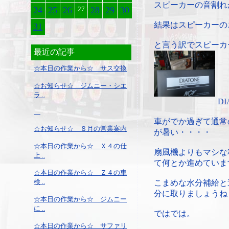
スピーカーの音割れ
24
25
26
27
28
29
30
結果はスピーカーの
31
と言う訳でスピーカ
最近の記事
☆本日の作業から☆ サス交換
☆お知らせ☆ ジムニー・シエ
ラ ..
D
車がでか過ぎて通常
☆お知らせ☆ ８月の営業案内
が暑い・・・・
☆本日の作業から☆ Ｘ４の仕
扇風機よりもマシな
上 ..
て何とか進めていま
☆本日の作業から☆ Ｚ４の車
検 ..
こまめな水分補給と
分に取りましょうね
☆本日の作業から☆ ジムニー
に ..
ではでは。
☆本日の作業から☆ サファリ