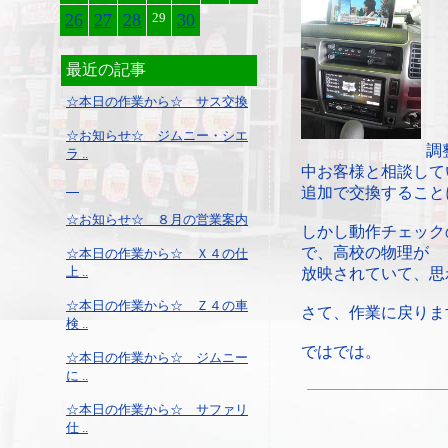
26
27
28
29
30
最近の記事
☆本日の作業から☆ サス交換
☆お知らせ☆ ジムニー・シエ
調
ラ ..
中お客様と相談して
追加で交換すること
☆お知らせ☆ ８月の営業案内
しかし動作チェック
で、高校の物理が
☆本日の作業から☆ Ｘ４の仕
上 ..
放映されていて、思
☆本日の作業から☆ Ｚ４の車
さて、作業に戻りま
検 ..
ではでは。
☆本日の作業から☆ ジムニー
に ..
☆本日の作業から☆ サファリ
仕 ..