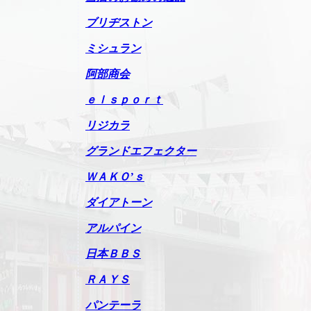
ブリヂストン
ミシュラン
阿部商会
ｅｌｓｐｏｒｔ
リジカラ
グランドエフェクター
ＷＡＫＯ’ｓ
ダイアトーン
アルパイン
日本ＢＢＳ
ＲＡＹＳ
パンテーラ