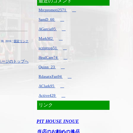
最近のコメント
Mrcpromoti2571
on
SamD_60
on
AGarcia95
on
MarkM2
on
28, 2016 ¦
固定リンク
scripttop51
on
HealCare74
on
ページのトップへ
Quinn_23
on
RdasatxFan94
on
AClark95
on
Active429
on
リンク
PIT HOUSE INOUE
当店のお勧めの逸品