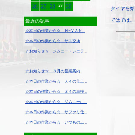
26
27
28
29
30
タイヤを始
ではでは。
最近の記事
☆本日の作業から☆ Ｎ−ＶＡＮ ..
☆本日の作業から☆ サス交換
☆お知らせ☆ ジムニー・シエラ ..
☆お知らせ☆ ８月の営業案内
☆本日の作業から☆ Ｘ４の仕上 ..
☆本日の作業から☆ Ｚ４の車検 ..
☆本日の作業から☆ ジムニーに ..
☆本日の作業から☆ サファリ仕 ..
☆本日の作業から☆ いつもの二 ..