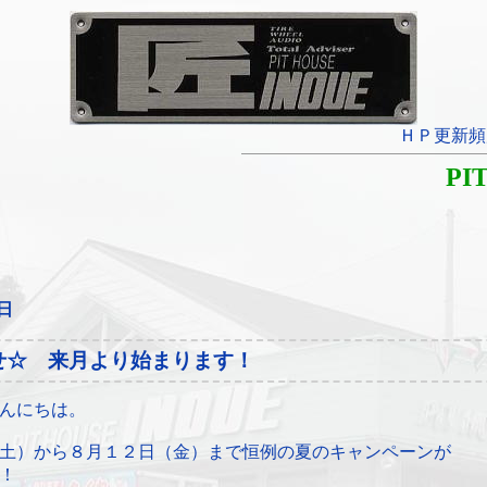
ＨＰ更新頻
PI
8日
せ☆ 来月より始まります！
んにちは。
土）から８月１２日（金）まで恒例の夏のキャンペーンが
！