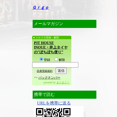
Ｇｒｇｏ
メールマガジン
メルマガ登録・解除
PIT HOUSE
INOUE・井上タイヤ
の”ぼちぼち便り”
登録
解除
読者登録規約
>>
バックナンバー
powered by
まぐまぐ！
携帯で読む
URLを携帯に送る