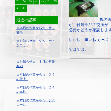
23
24
25
26
27
28
29
30
31
幌の
最近の記事
が、付属部品の交換が
☆本日の作業から☆ サス
必要かどうか確認しま
交換
しかし、重いねぇ〜涙 
☆お知らせ☆ ジムニー・
シエラ ..
ではでは。
☆お知らせ☆ ８月の営業
案内
☆本日の作業から☆ Ｘ４
の仕上 ..
☆本日の作業から☆ Ｚ４
の車検 ..
☆本日の作業から☆ ジム
ニーに ..