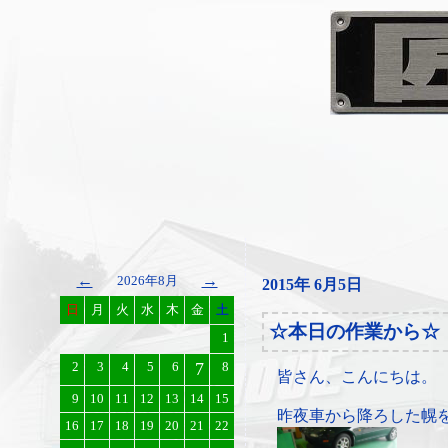
←
→
2026年8月
2015年 6月5日
日
月
火
水
木
金
土
☆本日の作業から☆
1
2
3
4
5
6
7
8
皆さん、こんにちは。
9
10
11
12
13
14
15
昨夜車から降ろした幌
16
17
18
19
20
21
22