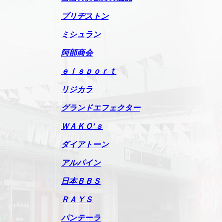
ブリヂストン
ミシュラン
阿部商会
ｅｌｓｐｏｒｔ
リジカラ
グランドエフェクター
ＷＡＫＯ’ｓ
ダイアトーン
アルパイン
日本ＢＢＳ
ＲＡＹＳ
パンテーラ