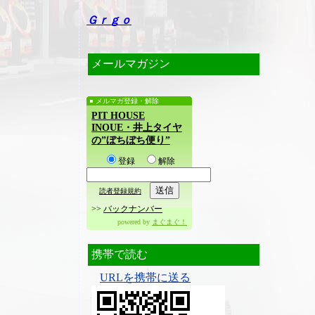
Ｇｒｇｏ
メールマガジン
メルマガ登録・解除
PIT HOUSE
INOUE・井上タイヤ
の”ぼちぼち便り”
登録
解除
読者登録規約
>>
バックナンバー
powered by
まぐまぐ！
携帯で読む
URLを携帯に送る