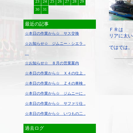
23
24
25
26
27
28
29
30
31
最近の記事
ＦＲは
☆本日の作業から☆ サス交換
リアに太い
☆お知らせ☆ ジムニー・シエラ ..
ではでは。
☆お知らせ☆ ８月の営業案内
☆本日の作業から☆ Ｘ４の仕上 ..
☆本日の作業から☆ Ｚ４の車検 ..
☆本日の作業から☆ ジムニーに ..
☆本日の作業から☆ サファリ仕 ..
☆本日の作業から☆ いつもの二 ..
過去ログ