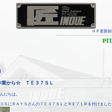
ＨＰ更新頻
PI
日
作業から☆ ＴＥ３７ＳＬ
んにちは。
３ＳにＲＡＹＳさんのＴＥ３７ＳＬとＲＥ７１Ｒを付けました