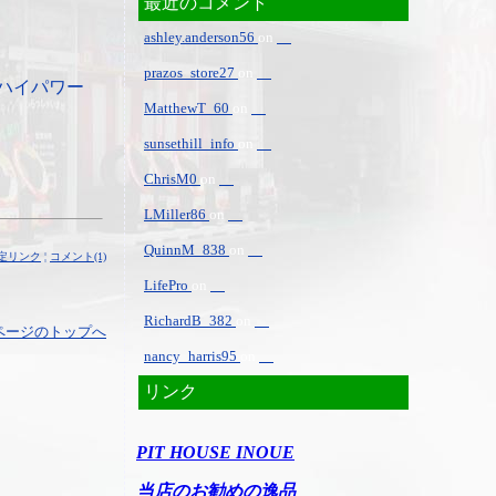
最近のコメント
ashley.anderson56
on
prazos_store27
on
ハイパワー
MatthewT_60
on
sunsethill_info
on
ChrisM0
on
LMiller86
on
QuinnM_838
on
定リンク
¦
コメント(1)
LifePro
on
RichardB_382
on
ページのトップへ
nancy_harris95
on
リンク
PIT HOUSE INOUE
当店のお勧めの逸品