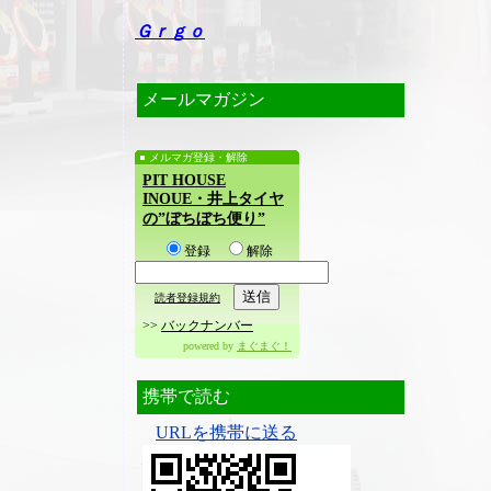
Ｇｒｇｏ
メールマガジン
メルマガ登録・解除
PIT HOUSE
INOUE・井上タイヤ
の”ぼちぼち便り”
登録
解除
読者登録規約
>>
バックナンバー
powered by
まぐまぐ！
携帯で読む
URLを携帯に送る