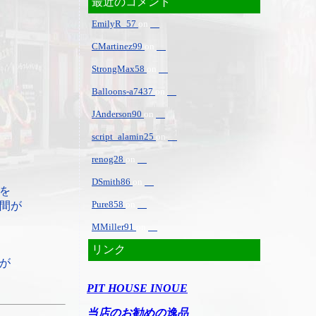
最近のコメント
EmilyR_57
on
CMartinez99
on
StrongMax58
on
Balloons-a7437
on
JAnderson90
on
script_alamin25
on
renog28
on
DSmith86
on
を
Pure858
on
間が
MMiller91
on
リンク
が
PIT HOUSE INOUE
当店のお勧めの逸品