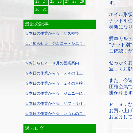
23
24
25
26
27
28
29
す。
30
31
ホイル形状
ナットを使
最近の記事
状態になり
☆本日の作業から☆ サス交換
愛車カルテ
☆お知らせ☆ ジムニー・シエラ ..
”ナット別
ご確認くだ
せっかくお
☆お知らせ☆ ８月の営業案内
宜しくお願
☆本日の作業から☆ Ｘ４の仕上 ..
また、今週
☆本日の作業から☆ Ｚ４の車検 ..
圧縮空気で
掛かります
☆本日の作業から☆ ジムニーに ..
☆本日の作業から☆ サファリ仕 ..
Ｐ．Ｓ．な
お買い上げ
☆本日の作業から☆ いつもの二 ..
お受けして
過去ログ