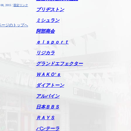
08, 2015 ¦
固定リンク
ブリヂストン
ミシュラン
ページのトップへ
阿部商会
ｅｌｓｐｏｒｔ
リジカラ
グランドエフェクター
ＷＡＫＯ’ｓ
ダイアトーン
アルパイン
日本ＢＢＳ
ＲＡＹＳ
パンテーラ