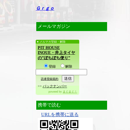
Ｇｒｇｏ
メールマガジン
メルマガ登録・解除
PIT HOUSE
INOUE・井上タイヤ
の”ぼちぼち便り”
登録
解除
読者登録規約
>>
バックナンバー
powered by
まぐまぐ！
携帯で読む
URLを携帯に送る