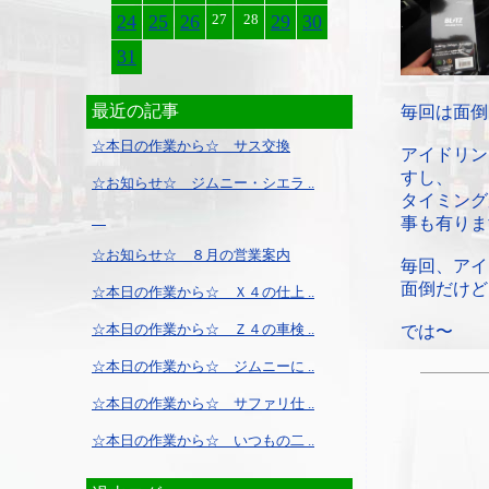
24
25
26
27
28
29
30
31
最近の記事
毎回は面倒
☆本日の作業から☆ サス交換
アイドリン
すし、
☆お知らせ☆ ジムニー・シエラ ..
タイミング
事も有りま
☆お知らせ☆ ８月の営業案内
毎回、アイ
面倒だけど
☆本日の作業から☆ Ｘ４の仕上 ..
☆本日の作業から☆ Ｚ４の車検 ..
では〜
☆本日の作業から☆ ジムニーに ..
☆本日の作業から☆ サファリ仕 ..
☆本日の作業から☆ いつもの二 ..