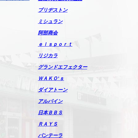
ブリヂストン
ミシュラン
阿部商会
ｅｌｓｐｏｒｔ
リジカラ
グランドエフェクター
ＷＡＫＯ’ｓ
ダイアトーン
アルパイン
日本ＢＢＳ
ＲＡＹＳ
パンテーラ