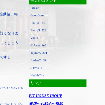
最近のコメント
FitGuru
on
始動後、毎
GoodGuru
on
EmilyD_49
on
EmilyS_322
on
短くなりま
Vital118
on
ってしまう
617area_info
on
TaylorA_321
on
ですし、
JordanC_69
on
JDavis95
on
HealthTips
on
リンク
定リンク
¦
コメント(0)
PIT HOUSE INOUE
当店のお勧めの逸品
ページのトップへ