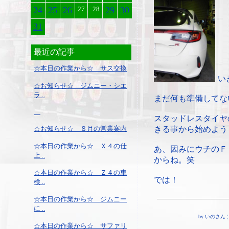
24
25
26
27
28
29
30
31
最近の記事
☆本日の作業から☆ サス交換
い
☆お知らせ☆ ジムニー・シエ
ラ ..
まだ何も準備してな
スタッドレスタイヤ
☆お知らせ☆ ８月の営業案内
きる事から始めよう
☆本日の作業から☆ Ｘ４の仕
あ、因みにウチのＦ
上 ..
からね。笑
☆本日の作業から☆ Ｚ４の車
では！
検 ..
☆本日の作業から☆ ジムニー
に ..
by いのさん ¦ 18
☆本日の作業から☆ サファリ