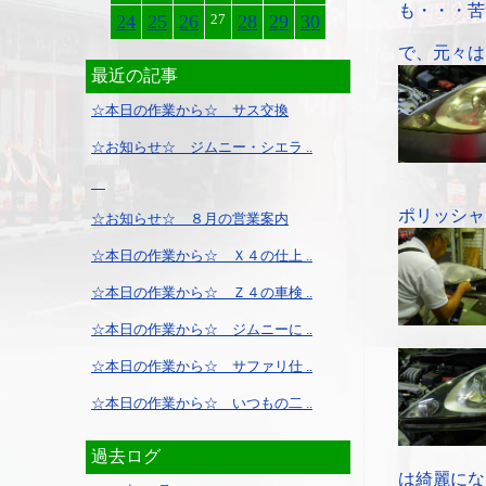
も・・・苦
24
25
26
27
28
29
30
で、元々は
最近の記事
☆本日の作業から☆ サス交換
☆お知らせ☆ ジムニー・シエラ ..
ポリッシャ
☆お知らせ☆ ８月の営業案内
☆本日の作業から☆ Ｘ４の仕上 ..
☆本日の作業から☆ Ｚ４の車検 ..
☆本日の作業から☆ ジムニーに ..
☆本日の作業から☆ サファリ仕 ..
☆本日の作業から☆ いつもの二 ..
過去ログ
は綺麗にな