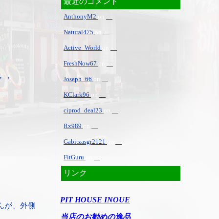
最近のコメント
AnthonyM2
on
Natural475
on
Active_World
on
FreshNow67
on
・・
Joseph_66
on
KClark96
on
ciprod_deal23
on
Rx989
on
Gabitzasgr2121
on
FitGuru
on
リンク
PIT HOUSE INOUE
んが、外側
当店のお勧めの逸品