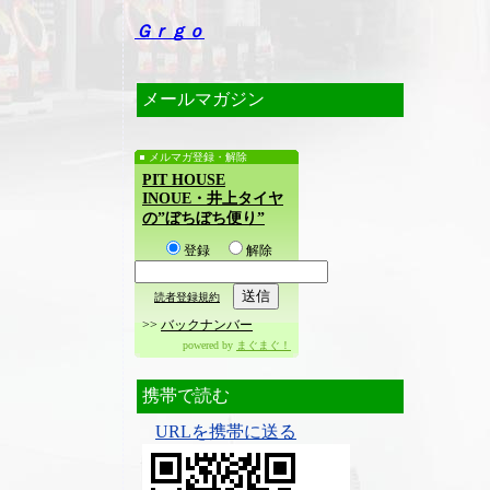
Ｇｒｇｏ
メールマガジン
メルマガ登録・解除
PIT HOUSE
INOUE・井上タイヤ
の”ぼちぼち便り”
登録
解除
読者登録規約
>>
バックナンバー
powered by
まぐまぐ！
携帯で読む
URLを携帯に送る