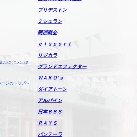
ブリヂストン
ミシュラン
阿部商会
ｅｌｓｐｏｒｔ
リジカラ
定リンク
¦
コメント(1)
グランドエフェクター
ＷＡＫＯ’ｓ
ページのトップへ
ダイアトーン
アルパイン
日本ＢＢＳ
ＲＡＹＳ
パンテーラ