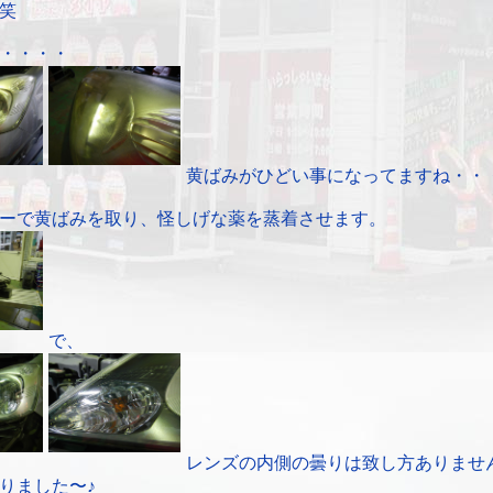
笑
・・・・
黄ばみがひどい事になってますね・・
ーで黄ばみを取り、怪しげな薬を蒸着させます。
で、
レンズの内側の曇りは致し方ありませ
りました〜♪