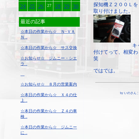
探知機Ｚ２００Ｌを
24
25
26
27
28
29
30
取り付けました。
最近の記事
☆本日の作業から☆ Ｎ−ＶＡ
Ｎ ..
キ
☆本日の作業から☆ サス交換
付けてって、相変わ
☆お知らせ☆ ジムニー・シエ
笑
ラ ..
ではでは。
☆お知らせ☆ ８月の営業案内
by いのさん ¦ 17
☆本日の作業から☆ Ｘ４の仕
上 ..
☆本日の作業から☆ Ｚ４の車
検 ..
☆本日の作業から☆ ジムニー
に ..