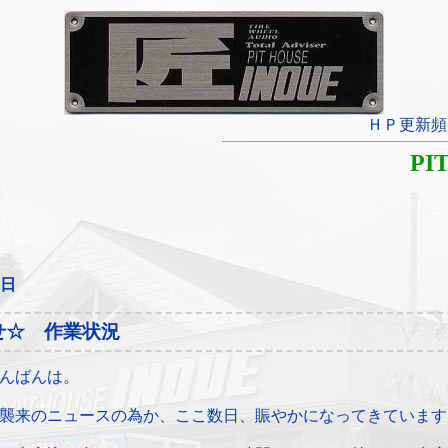
ＨＰ更新頻
PI
7日
せ☆ 作業状況
んばんは。
襲来のニュースの為か、ここ数日、賑やかになってきています