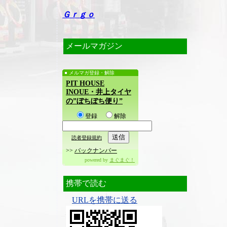
Ｇｒｇｏ
メールマガジン
メルマガ登録・解除
PIT HOUSE
INOUE・井上タイヤ
の”ぼちぼち便り”
登録
解除
読者登録規約
>>
バックナンバー
powered by
まぐまぐ！
携帯で読む
URLを携帯に送る