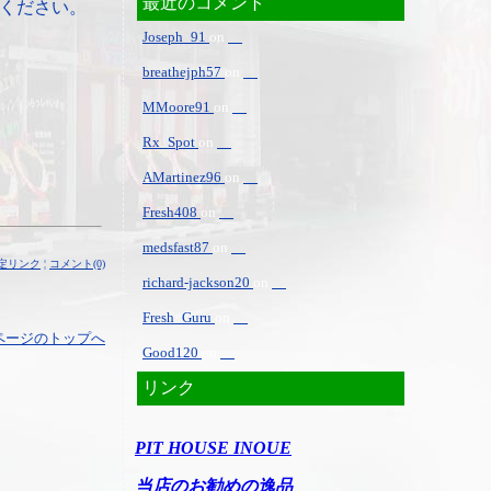
最近のコメント
ください。
Joseph_91
on
breathejph57
on
MMoore91
on
Rx_Spot
on
AMartinez96
on
Fresh408
on
medsfast87
on
定リンク
¦
コメント(0)
richard-jackson20
on
Fresh_Guru
on
ページのトップへ
Good120
on
リンク
PIT HOUSE INOUE
当店のお勧めの逸品