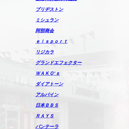
ブリヂストン
ミシュラン
阿部商会
ｅｌｓｐｏｒｔ
リジカラ
グランドエフェクター
ＷＡＫＯ’ｓ
ダイアトーン
アルパイン
日本ＢＢＳ
ＲＡＹＳ
パンテーラ