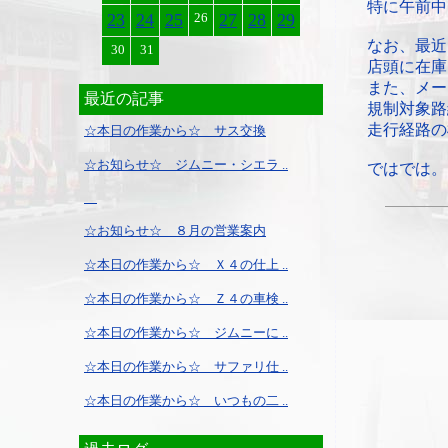
特に午前中
23
24
25
26
27
28
29
なお、最近
30
31
店頭に在庫
また、メー
最近の記事
規制対象路
走行経路の
☆本日の作業から☆ サス交換
☆お知らせ☆ ジムニー・シエラ ..
ではでは。
☆お知らせ☆ ８月の営業案内
☆本日の作業から☆ Ｘ４の仕上 ..
☆本日の作業から☆ Ｚ４の車検 ..
☆本日の作業から☆ ジムニーに ..
☆本日の作業から☆ サファリ仕 ..
☆本日の作業から☆ いつもの二 ..