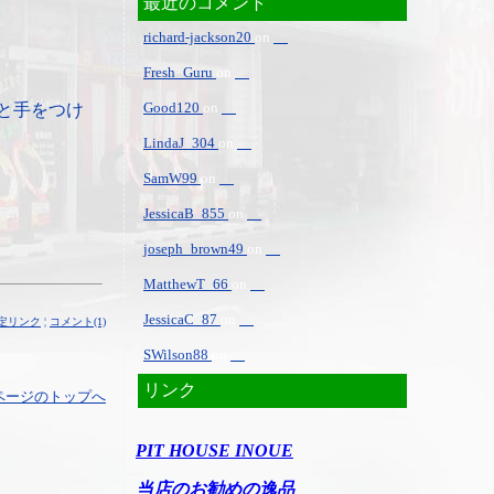
最近のコメント
richard-jackson20
on
Fresh_Guru
on
Good120
on
と手をつけ
LindaJ_304
on
SamW99
on
JessicaB_855
on
joseph_brown49
on
MatthewT_66
on
JessicaC_87
on
定リンク
¦
コメント(1)
SWilson88
on
リンク
ページのトップへ
PIT HOUSE INOUE
当店のお勧めの逸品