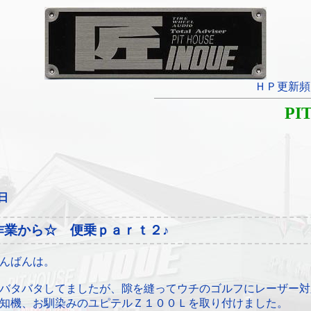
ＨＰ更新頻
PI
8日
作業から☆ 便乗ｐａｒｔ２♪
んばんは。
バタバタしてましたが、隙を縫ってウチのゴルフにレーザー対
知機、お馴染みのユピテルＺ１００Ｌを取り付けました。