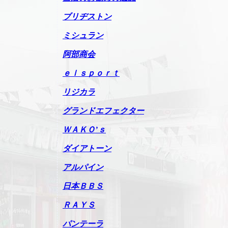
ブリヂストン
ミシュラン
阿部商会
ｅｌｓｐｏｒｔ
リジカラ
グランドエフェクター
ＷＡＫＯ’ｓ
ダイアトーン
アルパイン
日本ＢＢＳ
ＲＡＹＳ
パンテーラ