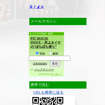
Ｇｒｇｏ
メールマガジン
メルマガ登録・解除
PIT HOUSE
INOUE・井上タイヤ
の”ぼちぼち便り”
登録
解除
読者登録規約
>>
バックナンバー
powered by
まぐまぐ！
携帯で読む
URLを携帯に送る