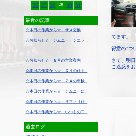
26
27
28
29
30
31
最近の記事
☆本日の作業から☆ サス交換
てます。
☆お知らせ☆ ジムニー・シエラ ..
得意の”つ
さて、明日
☆お知らせ☆ ８月の営業案内
ご迷惑をお
☆本日の作業から☆ Ｘ４の仕上 ..
☆本日の作業から☆ Ｚ４の車検 ..
☆本日の作業から☆ ジムニーに ..
☆本日の作業から☆ サファリ仕 ..
☆本日の作業から☆ いつもの二 ..
過去ログ