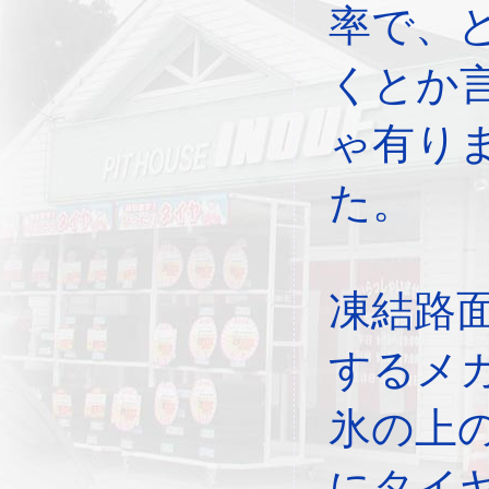
率で、
くとか
ゃ有り
た。
凍結路
するメ
氷の上
にタイ