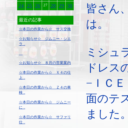
皆さん
24
25
26
27
28
29
30
最近の記事
は。
☆本日の作業から☆ サス交換
☆お知らせ☆ ジムニー・シエ
ラ ..
ミシュ
☆お知らせ☆ ８月の営業案内
ドレス
☆本日の作業から☆ Ｘ４の仕
上 ..
−ＩＣ
☆本日の作業から☆ Ｚ４の車
検 ..
面のテ
☆本日の作業から☆ ジムニー
に ..
ました
☆本日の作業から☆ サファリ
仕 ..