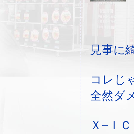
見事に
コレじ
全然ダ
Ｘ−Ｉ