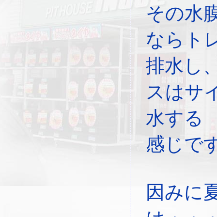
その水
ならト
排水し
スはサ
水する
感じで
因みに