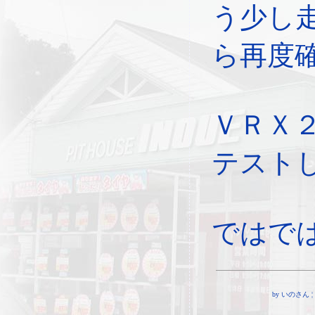
う少し
ら再度
ＶＲＸ
テスト
ではで
by いのさん ¦ 10