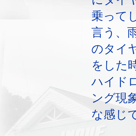
乗って
言う、
のタイ
をした
ハイド
ング現
な感じ