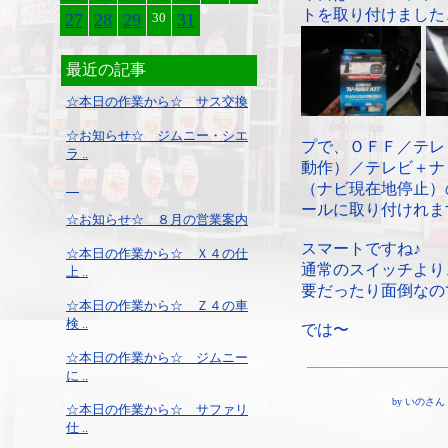
トを取り付けました
27
28
29
30
31
最近の記事
☆本日の作業から☆ サス交換
☆お知らせ☆ ジムニー・シエ
プで、ＯＦＦ／テレ
ラ ..
動作）／テレビ＋ナ
（ナビ現在地停止）
ールに取り付けれま
☆お知らせ☆ ８月の営業案内
スマートですね♪
☆本日の作業から☆ Ｘ４の仕
通常のスイッチより
上 ..
要だったり面倒なの
☆本日の作業から☆ Ｚ４の車
検 ..
では〜
☆本日の作業から☆ ジムニー
に ..
by いのさん ¦ 19
☆本日の作業から☆ サファリ
仕 ..