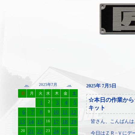
←
→
2025年7月
2025年 7月5日
日
月
火
水
木
金
土
☆本日の作業から
1
2
3
4
5
キット
6
7
8
9
10
11
12
13
14
15
16
17
18
19
皆さん、こんばんは
20
21
22
23
24
25
26
今日はＺＲ−Ｖにデ