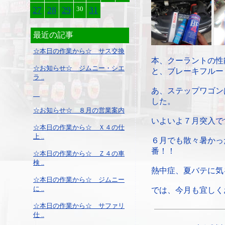
27
28
29
30
31
最近の記事
☆本日の作業から☆ サス交換
本、クーラントの性
☆お知らせ☆ ジムニー・シエ
と、ブレーキフルー
ラ ..
あ、ステップワゴン
した。
☆お知らせ☆ ８月の営業案内
いよいよ７月突入で
☆本日の作業から☆ Ｘ４の仕
上 ..
６月でも散々暑かっ
番！！
☆本日の作業から☆ Ｚ４の車
検 ..
熱中症、夏バテに気
☆本日の作業から☆ ジムニー
に ..
では、今月も宜しく
☆本日の作業から☆ サファリ
仕 ..