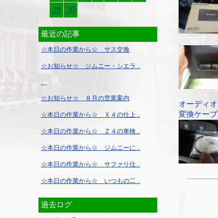
29
30
最近の記事
☆本日の作業から☆ サス交換
☆お知らせ☆ ジムニー・シエラ ..
☆お知らせ☆ ８月の営業案内
オーディオ
変換ケーブ
☆本日の作業から☆ Ｘ４の仕上 ..
☆本日の作業から☆ Ｚ４の車検 ..
☆本日の作業から☆ ジムニーに ..
☆本日の作業から☆ サファリ仕 ..
☆本日の作業から☆ いつもの二 ..
過去ログ