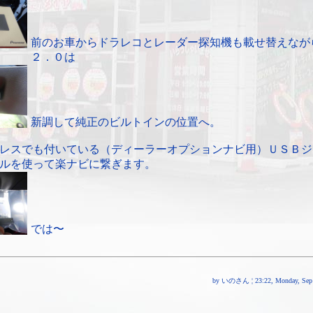
前のお車からドラレコとレーダー探知機も載せ替えなが
２．０は
新調して純正のビルトインの位置へ。
レスでも付いている（ディーラーオプションナビ用）ＵＳＢジ
ルを使って楽ナビに繋ぎます。
では〜
by いのさん ¦ 23:22, Monday, Sep 