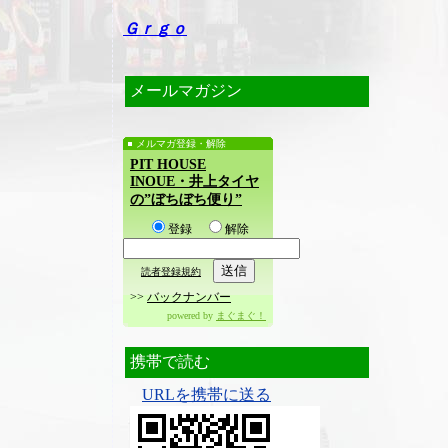
Ｇｒｇｏ
メールマガジン
メルマガ登録・解除
PIT HOUSE
INOUE・井上タイヤ
の”ぼちぼち便り”
登録
解除
読者登録規約
>>
バックナンバー
powered by
まぐまぐ！
携帯で読む
URLを携帯に送る