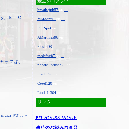
最近のコメント
breathejph57
on
ら、ＥＴＣ
MMoore91
on
Rx_Spot
on
AMartinez96
on
Fresh408
on
medsfast87
on
ャックは、
richard-jackson20
on
Fresh_Guru
on
Good120
on
LindaJ_304
on
リンク
23, 2024 ¦
固定リンク
PIT HOUSE INOUE
当店のお勧めの逸品