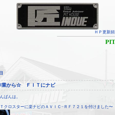
ＨＰ更新頻
PI
3日
作業から☆ ＦＩＴにナビ
んばんは。
Ｔクロスターに楽ナビのＡＶＩＣ−ＲＦ７２１を付けました〜