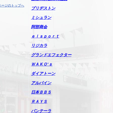
ページのトップへ
ブリヂストン
ミシュラン
阿部商会
ｅｌｓｐｏｒｔ
リジカラ
グランドエフェクター
ＷＡＫＯ’ｓ
ダイアトーン
アルパイン
日本ＢＢＳ
ＲＡＹＳ
パンテーラ