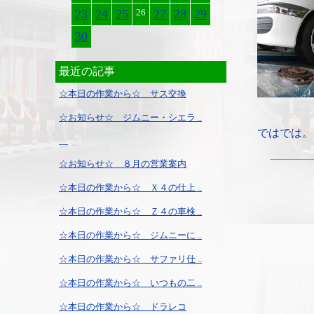
23
24
25
26
27
28
29
30
最近の記事
☆本日の作業から☆ サス交換
☆お知らせ☆ ジムニー・シエラ ..
ではでは。
☆お知らせ☆ ８月の営業案内
☆本日の作業から☆ Ｘ４の仕上 ..
☆本日の作業から☆ Ｚ４の車検 ..
☆本日の作業から☆ ジムニーに ..
☆本日の作業から☆ サファリ仕 ..
☆本日の作業から☆ いつもの二 ..
☆本日の作業から☆ ドラレコ