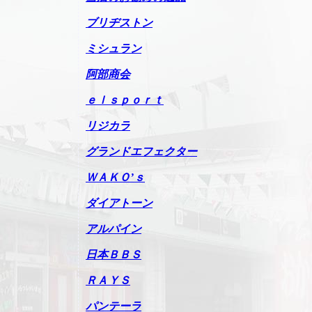
ブリヂストン
ミシュラン
阿部商会
ｅｌｓｐｏｒｔ
リジカラ
グランドエフェクター
ＷＡＫＯ’ｓ
ダイアトーン
アルパイン
日本ＢＢＳ
ＲＡＹＳ
パンテーラ