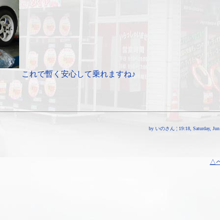
これで暫く安心して乗れますね♪
by いのさん ¦ 19:18, Saturday, Jun 
△