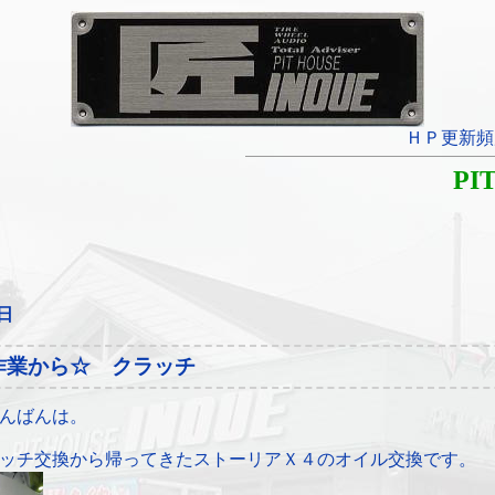
ＨＰ更新頻
PI
9日
作業から☆ クラッチ
んばんは。
ッチ交換から帰ってきたストーリアＸ４のオイル交換です。