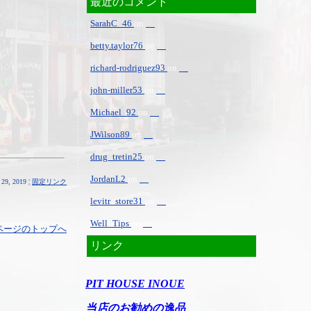
最近のコメント
SarahC_46
on
betty.taylor76
on
richard-rodriguez93
on
john-miller53
on
Michael_92
on
JWilson89
on
drug_tretin25
on
JordanL2
on
29, 2019 ¦
固定リンク
levitr_store31
on
Well_Tips
on
ページのトップへ
リンク
PIT HOUSE INOUE
当店のお勧めの逸品