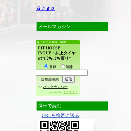
Ｇｒｇｏ
メールマガジン
メルマガ登録・解除
PIT HOUSE
INOUE・井上タイヤ
の”ぼちぼち便り”
登録
解除
読者登録規約
>>
バックナンバー
powered by
まぐまぐ！
携帯で読む
URLを携帯に送る