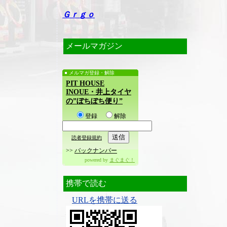
Ｇｒｇｏ
メールマガジン
メルマガ登録・解除
PIT HOUSE
INOUE・井上タイヤ
の”ぼちぼち便り”
登録
解除
読者登録規約
>>
バックナンバー
powered by
まぐまぐ！
携帯で読む
URLを携帯に送る