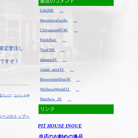
最近のコメント
Life206
on
thecultivaGuide
on
Chitwantig6746
on
FreshHub
on
限定受注し
Vital396
on
rdasatx45
on
ですぞ！
vidali_save31
on
BrowsethebFan30
on
WellnessWorld33
on
定リンク
¦
コメント(0)
Matthew_28
on
リンク
ページのトップへ
PIT HOUSE INOUE
当店のお勧めの逸品