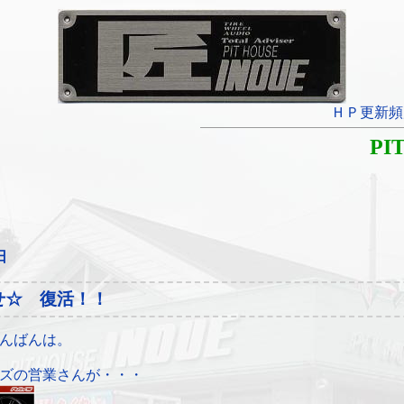
ＨＰ更新頻
PI
日
せ☆ 復活！！
んばんは。
ズの営業さんが・・・