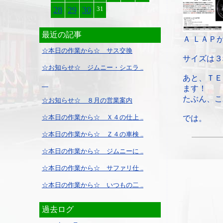
28
29
30
31
最近の記事
Ａ ＬＡＰ
☆本日の作業から☆ サス交換
サイズは３
☆お知らせ☆ ジムニー・シエラ ..
あと、ＴＥ
ます！
たぶん、こ
☆お知らせ☆ ８月の営業案内
☆本日の作業から☆ Ｘ４の仕上 ..
では。
☆本日の作業から☆ Ｚ４の車検 ..
☆本日の作業から☆ ジムニーに ..
☆本日の作業から☆ サファリ仕 ..
☆本日の作業から☆ いつもの二 ..
過去ログ