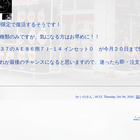
が限定で復活するそうです！
種類のみですが、気になる方はお早めに！！
３７のＡＥ８６用７Ｊ−１４ インセット０ が今月２０日まで
れが最後のチャンスになると思いますので、迷ったら即・注文
by いのさん ¦ 18:53, Thursday, Oct 04, 2018 ¦
固
△