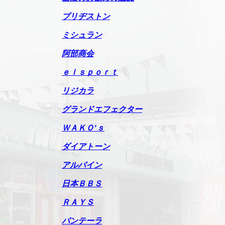
ブリヂストン
ミシュラン
阿部商会
ｅｌｓｐｏｒｔ
リジカラ
グランドエフェクター
ＷＡＫＯ’ｓ
ダイアトーン
アルパイン
日本ＢＢＳ
ＲＡＹＳ
パンテーラ