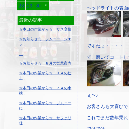
28
29
30
31
ヘッドライトの表面
最近の記事
☆本日の作業から☆ サス交換
☆お知らせ☆ ジムニー・シエ
ラ ..
ですねぇ・・・・
で、磨いてコートし
☆お知らせ☆ ８月の営業案内
☆本日の作業から☆ Ｘ４の仕
上 ..
☆本日の作業から☆ Ｚ４の車
検 ..
ぇ〜♪
☆本日の作業から☆ ジムニー
お客さんも大喜びで
に ..
これでまだ数年乗れ
☆本日の作業から☆ サファリ
仕 ..
ではでは。