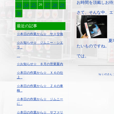
お時間を頂戴しお待
23
24
25
26
27
28
29
さて、そんな中、エ
30
最近の記事
☆本日の作業から☆ サス交換
夏
☆お知らせ☆ ジムニー・シエ
たいものですね。
ラ ..
では。
☆お知らせ☆ ８月の営業案内
☆本日の作業から☆ Ｘ４の仕
by いのさん ¦ 17
上 ..
☆本日の作業から☆ Ｚ４の車
検 ..
☆本日の作業から☆ ジムニー
に ..
☆本日の作業から☆ サファリ