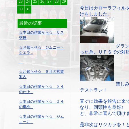
23
24
25
26
27
28
29
今日はカローラフィル
30
31
けをしました。
最近の記事
☆本日の作業から☆ サス
交換
グラ
☆お知らせ☆ ジムニー・
った為、ＵＦＳでの対
シエラ ..
☆お知らせ☆ ８月の営業
案内
楽し
☆本日の作業から☆ Ｘ４
テストラン！
の仕上 ..
直ぐに効果を報告に来
☆本日の作業から☆ Ｚ４
の車検 ..
なり、回頭性も良好♪
と、非常に喜んで頂け
☆本日の作業から☆ ジム
ニーに ..
是非次はリジカラを！