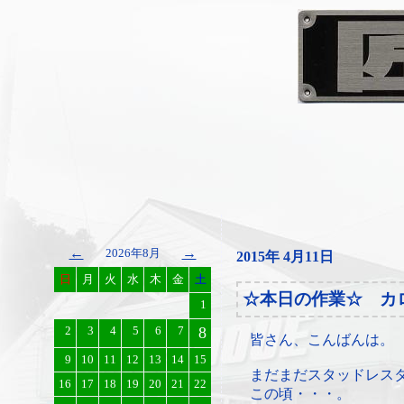
←
→
2026年8月
2015年 4月11日
日
月
火
水
木
金
土
☆本日の作業☆ カ
1
2
3
4
5
6
7
8
皆さん、こんばんは。
9
10
11
12
13
14
15
まだまだスタッドレス
16
17
18
19
20
21
22
この頃・・・。