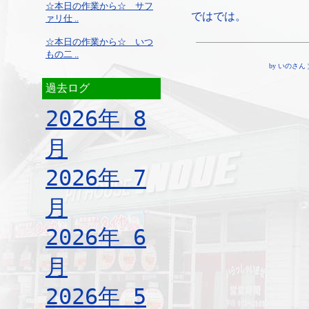
☆本日の作業から☆ サフ
ではでは。
ァリ仕 ..
☆本日の作業から☆ いつ
もの二 ..
by いのさん ¦ 21
過去ログ
2026年 8
月
2026年 7
月
2026年 6
月
2026年 5