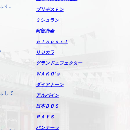
ます。
ブリヂストン
ミシュラン
阿部商会
ｅｌｓｐｏｒｔ
。
リジカラ
グランドエフェクター
ＷＡＫＯ’ｓ
ダイアトーン
まして
アルパイン
日本ＢＢＳ
ＲＡＹＳ
パンテーラ