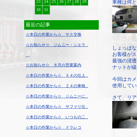
23
24
25
26
27
28
29
車種は何と
30
31
最近の記事
☆本日の作業から☆ サス交換
☆お知らせ☆ ジムニー・シエラ ..
しょっぱな
お客様がス
最強の浸透
☆お知らせ☆ ８月の営業案内
ナットが緩
☆本日の作業から☆ Ｘ４の仕上 ..
今回はカメ
使用してい
☆本日の作業から☆ Ｚ４の車検 ..
☆本日の作業から☆ ジムニーに ..
さて、リア
☆本日の作業から☆ サファリ仕 ..
☆本日の作業から☆ いつもの二 ..
☆本日の作業から☆ ドラレコ