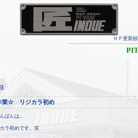
ＨＰ更新頻
PI
1日
作業☆ リジカラ初め
んばんは。
カラ初めです。笑