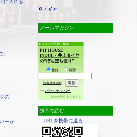
上に入れる
Ｇｒｇｏ
メールマガジン
メルマガ登録・解除
PIT HOUSE
で、
INOUE・井上タイヤ
の”ぼちぼち便り”
登録
解除
読者登録規約
>>
バックナンバー
グの
powered by
まぐまぐ！
携帯で読む
URLを携帯に送る
バーが