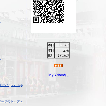
、
367
本日
278
昨日
134807
累計
、
定リンク
¦
コメント(2)
ページのトップへ