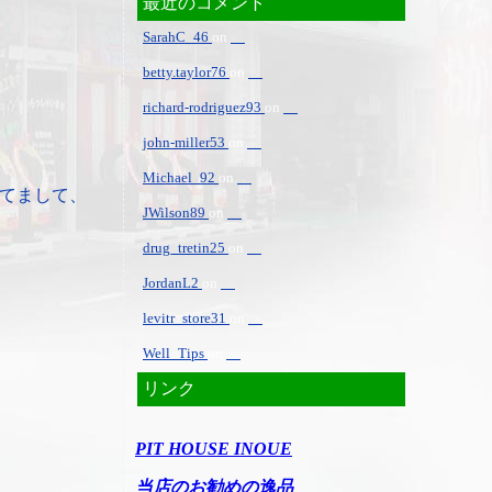
最近のコメント
SarahC_46
on
betty.taylor76
on
richard-rodriguez93
on
john-miller53
on
Michael_92
on
てまして、
JWilson89
on
drug_tretin25
on
JordanL2
on
levitr_store31
on
Well_Tips
on
リンク
PIT HOUSE INOUE
当店のお勧めの逸品