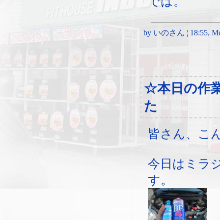
では。
by いのさん ¦ 18:55, Mon
☆本日の作
た
皆さん、こ
今日はミラ
す。