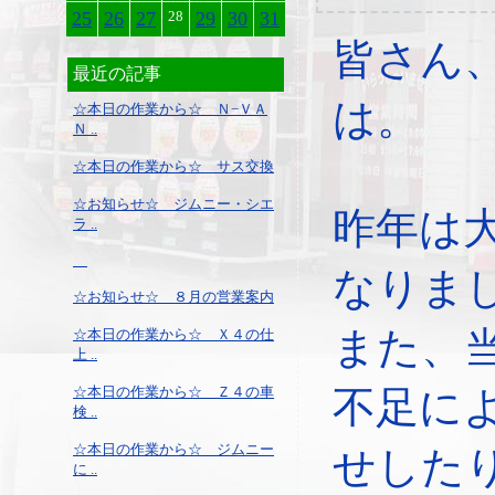
25
26
27
28
29
30
31
皆さん
最近の記事
は。
☆本日の作業から☆ Ｎ−ＶＡ
Ｎ ..
☆本日の作業から☆ サス交換
☆お知らせ☆ ジムニー・シエ
昨年は
ラ ..
なりま
☆お知らせ☆ ８月の営業案内
また、
☆本日の作業から☆ Ｘ４の仕
上 ..
☆本日の作業から☆ Ｚ４の車
不足に
検 ..
☆本日の作業から☆ ジムニー
せした
に ..