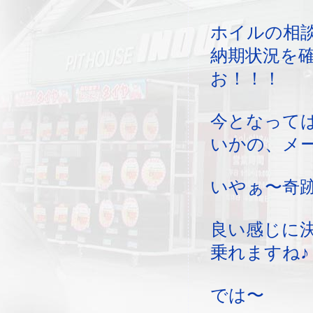
ホイルの相
納期状況を
お！！！
今となって
いかの、メ
いやぁ〜奇
良い感じに
乗れますね♪
では〜