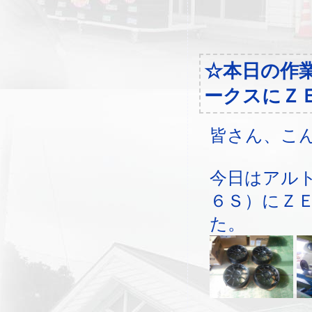
☆本日の作
ークスにＺ
皆さん、こ
今日はアル
６Ｓ）にＺ
た。