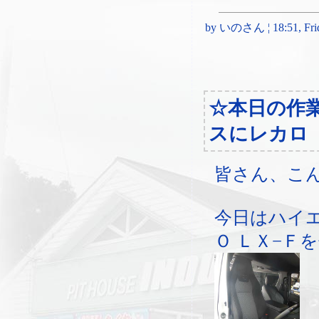
by いのさん ¦ 18:51, Frida
☆本日の作
スにレカロ
皆さん、こ
今日はハイ
Ｏ ＬＸ−Ｆ