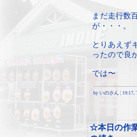
まだ走行数
が・・・。
とりあえず
ったので良
では〜
by いのさん ¦ 19:17, Th
☆本日の作