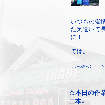
いつもの愛
た気遣いで
に！
では。
by いのさん ¦ 18:53, Sun
☆本日の作
二本♪