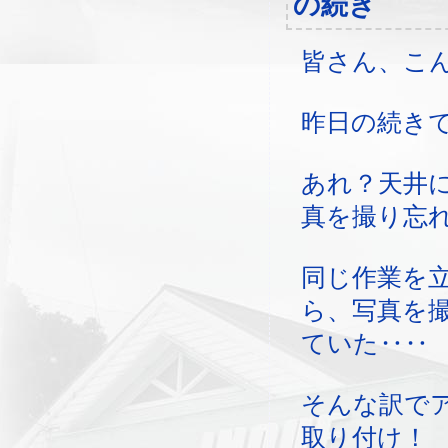
の続き
皆さん、こ
昨日の続き
あれ？天井
真を撮り忘
同じ作業を
ら、写真を
ていた‥‥
そんな訳で
取り付け！