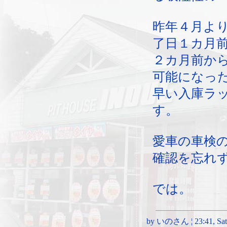
昨年４月よ
了日１カ月
２カ月前か
可能になっ
早い入庫ラ
す。
愛車の車検
確認を忘れ
では。
by いのさん ¦ 23:41, Satur