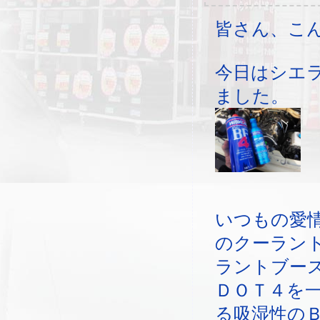
皆さん、こ
今日はシエ
ました。
いつもの愛情
のクーラン
ラントブー
ＤＯＴ４を
る吸湿性の